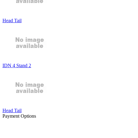
Head Tail
IDN 4 Stand 2
Head Tail
Payment Options